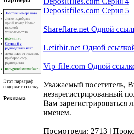
Depositfiles.com Серия 4
Партнеры
Depositfiles.com Серия 5
Золотые номера йота
Легко подобрать
яркий номер Йота с
Shareflare.net Одной ссыл
высокой
узнаваемостью
giga-sim.ru
Скупка б у
Letitbit.net Одной ссылко
радиодеталей плат
лома, плат от техники,
приборов ссср,
радиодетали
Vip-file.com Одной ссылк
nnovgorod.sxematika.ru
Этот параграф
Уважаемый посетитель, В
содержит ссылку.
незарегистрированный по
Реклама
Вам зарегистрироваться л
именем.
Посмотрели: 2713 | Прок