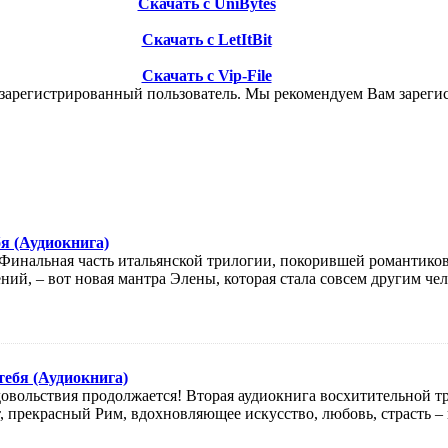
Скачать с UniBytes
Скачать с LetItBit
Скачать с Vip-File
езарегистрированный пользователь. Мы рекомендуем Вам зарегис
я (Аудиокнига)
Финальная часть итальянской трилогии, покорившей романтиков
й, – вот новая мантра Элены, которая стала совсем другим челове
тебя (Аудиокнига)
овольствия продолжается! Вторая аудиокнига восхитительной тр
 прекрасный Рим, вдохновляющее искусство, любовь, страсть –