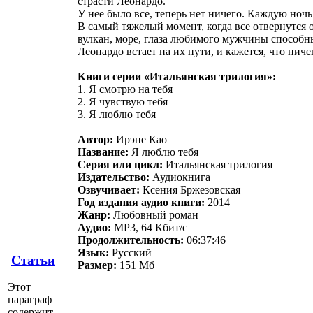
страсти Леонардо.
У нее было все, теперь нет ничего. Каждую ноч
В самый тяжелый момент, когда все отвернутся 
вулкан, море, глаза любимого мужчины способны
Леонардо встает на их пути, и кажется, что нич
Книги серии «Итальянская трилогия»:
1. Я смотрю на тебя
2. Я чувствую тебя
3. Я люблю тебя
Автор:
Ирэне Као
Название:
Я люблю тебя
Серия или цикл:
Итальянская трилогия
Издательство:
Аудиокнига
Озвучивает:
Ксения Бржезовская
Год издания аудио книги:
2014
Жанр:
Любовный роман
Аудио:
MP3, 64 Кбит/с
Продолжительность:
06:37:46
Язык:
Русский
Статьи
Размер:
151 Мб
Этот
параграф
содержит