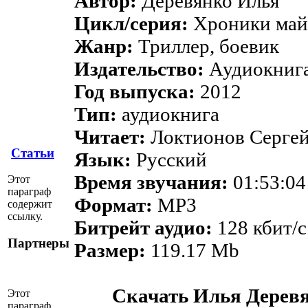
Автор:
Деревянко Илья
Цикл/серия:
Хроники май
Жанр:
Триллер, боевик
Издательство:
Аудиокнига
Год выпуска:
2012
Тип:
аудиокнига
Читает:
Локтионов Серге
Статьи
Язык:
Русский
Время звучания:
01:53:04
Этот
параграф
Формат:
MP3
содержит
ссылку.
Битрейт аудио:
128 кбит/c
Партнеры
Размер:
119.17 Mb
Скачать Илья Деревя
Этот
параграф