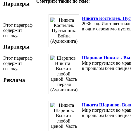
Смотрите также по теме:
Партнеры
Никита Костылев. Пус
2036 год. Идет шестнад
Этот параграф
в одну огромную пустош
содержит
ссылку.
Партнеры
Шарипов Никита - Выж
Этот параграф
Мир погрузился во мрак
содержит
в прошлом боец спецназа
ссылку.
Реклама
Никита Шарипов. Выжи
Мир погрузился во мрак
в прошлом боец спецназа