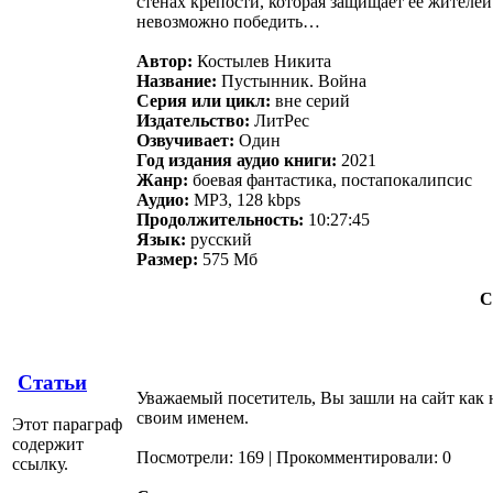
стенах крепости, которая защищает ее жителе
невозможно победить…
Автор:
Костылев Никита
Название:
Пустынник. Война
Серия или цикл:
вне серий
Издательство:
ЛитРес
Озвучивает:
Один
Год издания аудио книги:
2021
Жанр:
боевая фантастика, постапокалипсис
Аудио:
MP3, 128 kbps
Продолжительность:
10:27:45
Язык:
русский
Размер:
575 Мб
С
Статьи
Уважаемый посетитель, Вы зашли на сайт как 
своим именем.
Этот параграф
содержит
Посмотрели: 169 | Прокомментировали: 0
ссылку.