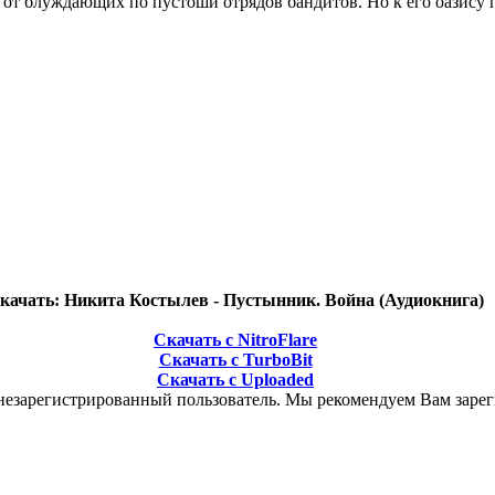
й от блуждающих по пустоши отрядов бандитов. Но к его оазису
качать: Никита Костылев - Пустынник. Война (Аудиокнига)
Скачать с NitroFlare
Скачать с TurboBit
Скачать с Uploaded
незарегистрированный пользователь. Мы рекомендуем Вам зарег