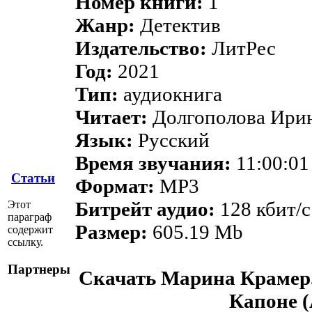
Номер книги:
1
Жанр:
Детектив
Издательство:
ЛитРес
Год:
2021
Тип:
аудиокнига
Читает:
Долгополова Ири
Язык:
Русский
Время звучания:
11:00:01
Статьи
Формат:
MP3
Битрейт аудио:
128 кбит/c
Этот
параграф
Размер:
605.19 Mb
содержит
ссылку.
Партнеры
Скачать Марина Крамер.
Капоне 