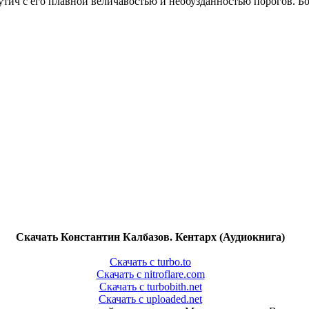
утич с его плавной величавостью и необузданностью порогов. Бо
Скачать Константин Калбазов. Кентарх (Аудиокнига)
Скачать с turbo.to
Скачать с nitroflare.com
Скачать с turbobith.net
Скачать с uploaded.net