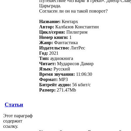
Путешествие «из варяг в греки». Днепр Слав
Царьграда.
Согласен ли он на такой поворот?
Название:
Кентарх
Автор:
Калбазов Константин
Цикл/серия:
Пилигрим
Номер книги:
1
Жанр:
Фантастика
Издательство:
ЛитРес
Год:
2021
Тип:
аудиокнига
Читает:
Мударисов Дамир
Язык:
Русский
Время звучания:
11:06:30
Формат:
MP3
Битрейт аудио:
56 кбит/c
Размер:
271.47Mb
Статьи
Этот параграф
содержит
ссылку.