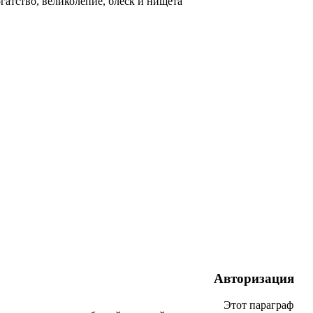
гатство, великолепие, блеск и нищета
Авторизация
Этот параграф