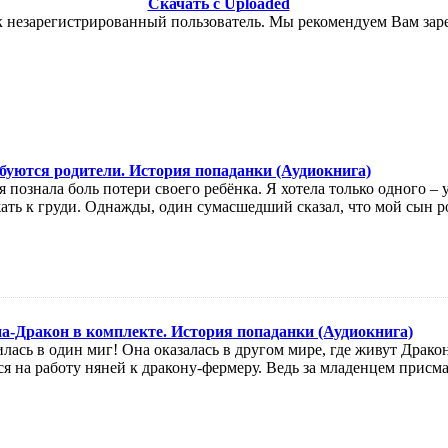
Скачать с Uploaded
к незарегистрированный пользователь. Мы рекомендуем Вам заре
буются родители. История попаданки (Аудиокнига)
я познала боль потери своего ребёнка. Я хотела только одного – 
ать к груди. Однажды, один сумасшедший сказал, что мой сын р
а-Дракон в комплекте. История попаданки (Аудиокнига)
ась в один миг! Она оказалась в другом мире, где живут Драко
ся на работу няней к дракону-фермеру. Ведь за младенцем присмат