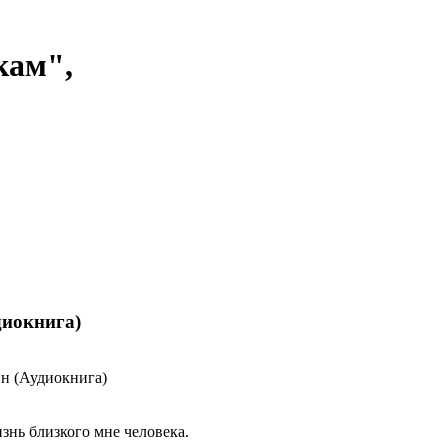
кам",
диокнига)
изнь близкого мне человека.