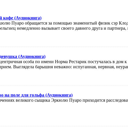
й кофе (Аудиокнига)
юлю Пуаро обращается за помощью знаменитый физик сэр Клод
ельгиец немедленно вызывает своего давнего друга и партнера, 
 девушка (Аудиокнига)
центричная особа по имени Норма Рестарик постучалась в дом
прием. Выглядела барышня неважно: испуганная, нервная, неур
о на поле для гольфа (Аудиокнига)
ючениях великого сыщика Эркюлю Пуаро приходится расследоват