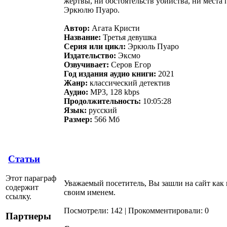
жертвы, ни обстоятельств убийства, ни места 
Эркюлю Пуаро.
Автор:
Агата Кристи
Название:
Третья девушка
Серия или цикл:
Эркюль Пуаро
Издательство:
Эксмо
Озвучивает:
Серов Егор
Год издания аудио книги:
2021
Жанр:
классический детектив
Аудио:
MP3, 128 kbps
Продолжительность:
10:05:28
Язык:
русский
Размер:
566 Мб
Статьи
Этот параграф
Уважаемый посетитель, Вы зашли на сайт как
содержит
своим именем.
ссылку.
Посмотрели: 142 | Прокомментировали: 0
Партнеры