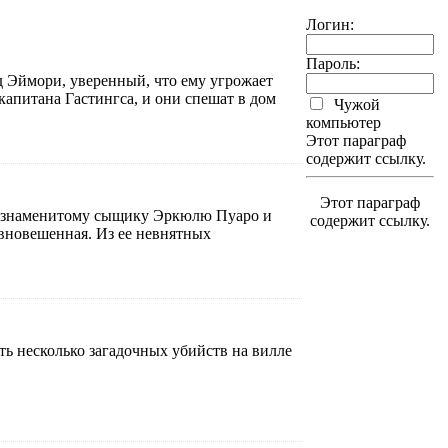
Логин:
Пароль:
 Эймори, уверенный, что ему угрожает
капитана Гастингса, и они спешат в дом
Чужой
компьютер
Этот параграф
содержит ссылку.
Этот параграф
 к знаменитому сыщику Эркюлю Пуаро и
содержит ссылку.
авновешенная. Из ее невнятных
ь несколько загадочных убийств на вилле