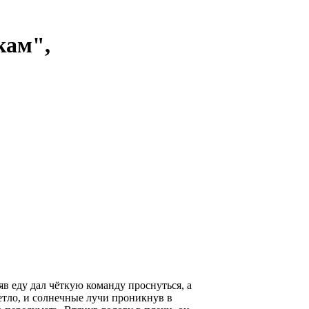
кам",
яв еду дал чёткую команду проснуться, а
етло, и солнечные лучи проникнув в