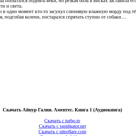
 попытался поднять веки, но резкая боль в висках заставила ег
ти и света.
и в один момент кто-то засунул слюнявую влажную морду под тё
я, подгибая колени, постарался спрятать ступни от собаки…
Скачать Айнур Галин. Аментес. Книга 1 (Аудиокнига)
Скачать с turbo.to
Скачать с rapidgator.net
Скачать с nitroflare.com