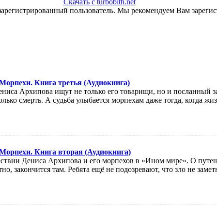
Скачать с turbobith.net
зарегистрированный пользователь. Мы рекомендуем Вам зарегис
Морпехи. Книга третья (Аудиокнига)
ниса Архипова ищут не только его товарищи, но и посланный з
лько смерть. А судьба улыбается морпехам даже тогда, когда жи
Морпехи. Книга вторая (Аудиокнига)
ествии Дениса Архипова и его морпехов в «Ином мире». О путеш
тно, закончится там. Ребята ещё не подозревают, что зло не заме