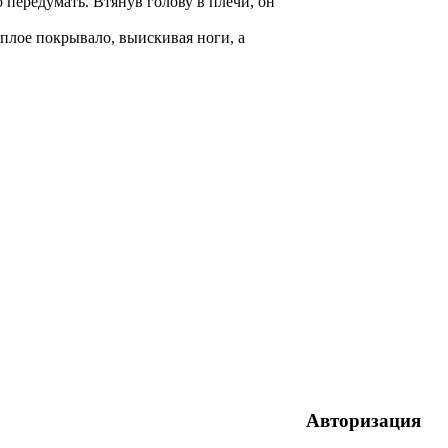
о передумать. Втянув голову в плечи, он
плое покрывало, выискивая ноги, а
Авторизация