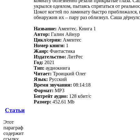
комнату болезненно резали прикрытые глаза. Саша
укрылся одеялом, пытаясь спрятаться от реальнос
Цокот когтей по ламинату быстро приближался, 
обнаружив их – пару раз облизнул. Саша дёрнулс
Название:
Аментес. Книга 1
Автор:
Галин Айнур
Цикл/серия:
Аментес
Номер книги:
1
Жанр:
Фантастика
Издательство:
ЛитРес
Год:
2021
Тип:
аудиокнига
Читает:
Троицкий Олег
Язык:
Русский
Время звучания:
08:14:18
Формат:
MP3
Битрейт аудио:
128 кбит/c
Размер:
452.61 Mb
Статьи
Этот
параграф
содержит
ссылку.