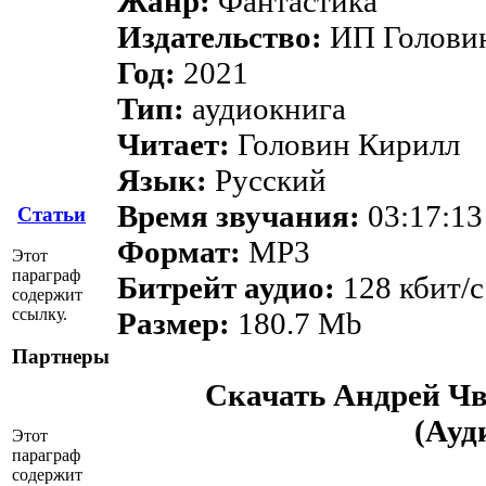
Жанр:
Фантастика
Издательство:
ИП Голови
Год:
2021
Тип:
аудиокнига
Читает:
Головин Кирилл
Язык:
Русский
Время звучания:
03:17:13
Статьи
Формат:
MP3
Этот
параграф
Битрейт аудио:
128 кбит/c
содержит
ссылку.
Размер:
180.7 Mb
Партнеры
Скачать Андрей Чв
(Ауд
Этот
параграф
содержит