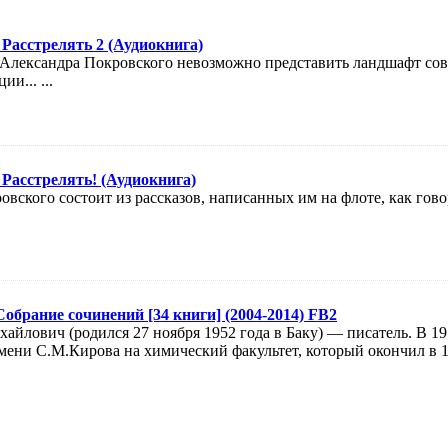
Расстрелять 2 (Аудиокнига)
 Александра Покровского невозможно представить ландшафт сов
и... ...
Расстрелять! (Аудиокнига)
вского состоит из рассказов, написанных им на флоте, как говор
обрание сочинений [34 книги] (2004-2014) FB2
йлович (родился 27 ноября 1952 года в Баку) — писатель. В 1
ени С.М.Кирова на химический факультет, который окончил в 19