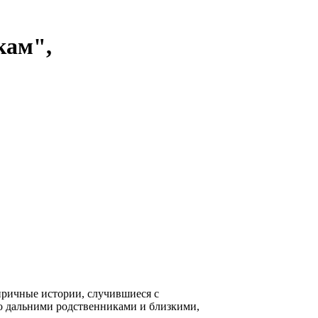
кам",
лиричные истории, случившиеся с
го дальними родственниками и близкими,