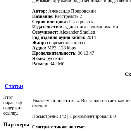
друзьями, друзьями родственников и родственни
Автор:
Александр Покровский
Название:
Расстрелять 2
Серия или цикл:
Расстрелять
Издательство:
аудиокнига своими руками
Озвучивает:
Alexander Smollett
Год издания аудио книги:
2014
Жанр:
современная проза
Аудио:
MP3, 128 kbps
Продолжительность:
06:13:47
Язык:
русский
Размер:
342 Мб
Ск
Статьи
Этот
Уважаемый посетитель, Вы зашли на сайт как не
параграф
именем.
содержит
ссылку.
Посмотрели: 142 | Прокомментировали: 0
Партнеры
Смотрите также по теме: