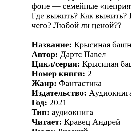
фоне — семейные «неприя
Где выжить? Как выжить? В
чего? Любой ли ценой??
Название:
Крысиная башн
Автор:
Дартс Павел
Цикл/серия:
Крысиная ба
Номер книги:
2
Жанр:
Фантастика
Издательство:
Aудиокнига
Год:
2021
Тип:
аудиокнига
Читает:
Кравец Андрей