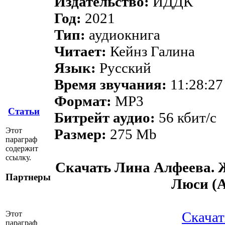
Издательство:
ИДДК
Год:
2021
Тип:
аудиокнига
Читает:
Кейнз Галина
Язык:
Русский
Время звучания:
11:28:27
Формат:
MP3
Статьи
Битрейт аудио:
56 кбит/c
Этот
Размер:
275 Mb
параграф
содержит
ссылку.
Скачать Лина Алфеева. Ж
Партнеры
Люси (
Скачать
Этот
параграф