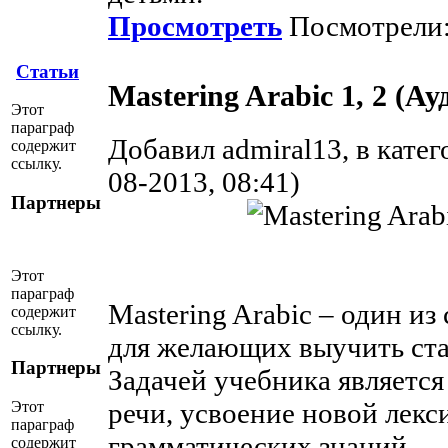
Просмотреть
Посмотрели:
Статьи
Mastering Arabic 1, 2 (А
Этот
параграф
Добавил admiral13, в кате
содержит
ссылку.
08-2013, 08:41)
Партнеры
Этот
параграф
Mastering Arabic – один и
содержит
ссылку.
для желающих выучить ста
Партнеры
Задачей учебника является
речи, усвоение новой лекс
Этот
параграф
грамматических знаний.
содержит