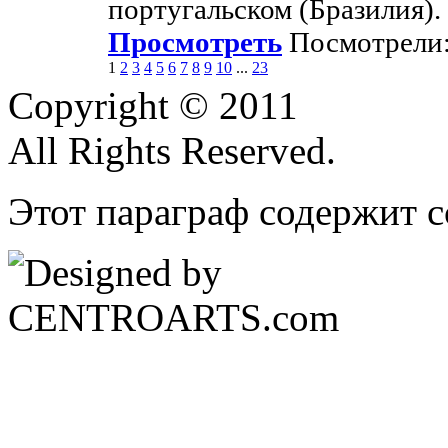
португальском (Бразилия).
Просмотреть
Посмотрели:
1
2
3
4
5
6
7
8
9
10
...
23
Copyright © 2011
All Rights Reserved.
Этот параграф содержит с