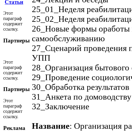
Статьи
25_01_Неделя реабилитац
Этот
25_02_Неделя реабилитац
параграф
содержит
26_Новые формы оработы 
ссылку.
самообслуживанию
Партнеры
27_Сценарий проведения п
УПП
Этот
28_Организация бытового
параграф
содержит
29_Проведение социологи
ссылку.
30_Обработка результатов
Партнеры
31_Анкета по домоводств
Этот
32_Заключение
параграф
содержит
ссылку.
Название
: Организация р
Реклама