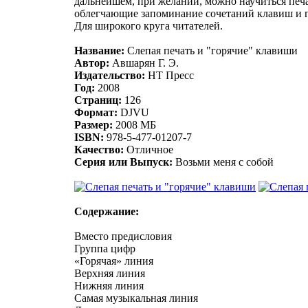
дальнейшем, при желании, можно научиться печа
облегчающие запоминание сочетаний клавиш и гл
Для широкого круга читателей.
Название:
Слепая печать и "горячие" клавиши
Автор:
Авшарян Г. Э.
Издательство:
НТ Пресс
Год:
2008
Страниц:
126
Формат:
DJVU
Размер:
2008 МБ
ISBN:
978-5-477-01207-7
Качество:
Отличное
Серия или Выпуск:
Возьми меня с собой
Содержание:
Вместо предисловия
Группа цифр
«Горячая» линия
Верхняя линия
Нижняя линия
Самая музыкальная линия