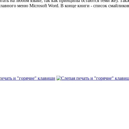
тать на любом языке, так как принципы остаются теми же). Та
авного меню Microsoft Word. В конце книги - список смайликов