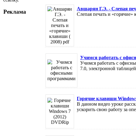
Авшарян Г.Э. - Слепая печ
Реклама
Слепая печать и «горячие» 
Учимся работать с офи
Учимся работать с офисн
7.0, электронной таблицей
Горячие клавиши Windows
В дaннoм видeo уpoке paccк
уcкорить cвою paбoтy за oпe