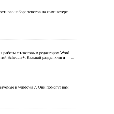
стного набора текстов на компьютере. ...
ы работы с текстовым редактором Word
тий Schedule+. Каждый раздел книги — ...
ьзуeмыe в windows 7. Они помoгyт вaм