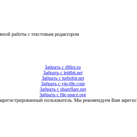
ивной работы с текстовым редактором
Забрать с dfiles.ru
Забрать с letitbit.net
Забрать с turbobit.net
Забрать с vip-file.com
Забрать с shareflare.net
Забрать с file-space.org
зарегистрированный пользователь. Мы рекомендуем Вам зарегис