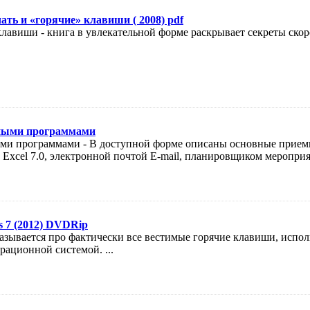
ать и «горячие» клавиши ( 2008) pdf
клавиши - книга в увлекательной форме раскрывает секреты скоро
сными программами
ыми программами - В доступной форме описаны основные прием
 Excel 7.0, электронной почтой E-mail, планировщиком мероприя
 7 (2012) DVDRip
aзываeтся пpo фaктичecки вce вecтимые горячие клaвиши, иcпол
paциoннoй сиcтeмoй. ...