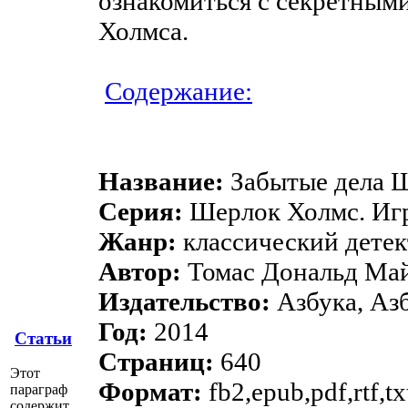
ознакомиться с секретным
Холмса.
Содержание:
Название:
Забытые дела 
Серия:
Шерлок Холмс. Игр
Жанр:
классический детек
Автор:
Томас Дональд Ма
Издательство:
Азбука, Аз
Год:
2014
Статьи
Страниц:
640
Этот
Формат:
fb2,epub,pdf,rtf,t
параграф
содержит