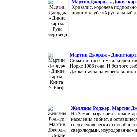
Мартин Джордж - Дикие кар
Хризалис, королева подпольно
ночном клубе «Хрустальный дво
Мартин Джордж - Дикие карты
Сюжет пятого тома альтернатив
Йорке 1986 года. И без того з
Джокертауна нарушено войной 
Желязны Роджер, Мартин Дж
На Земле разражается планетарн
населения гибнет, а оставшиес
сверхчеловеческих способност
сверхлюдьми, изуродованными 