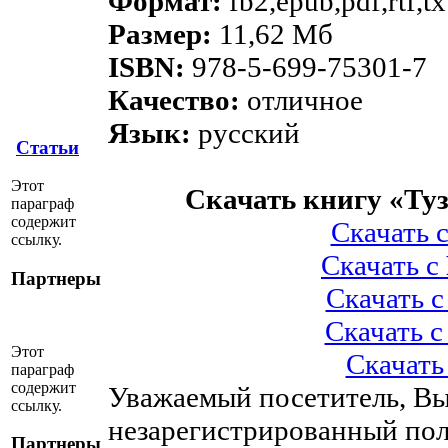
Формат:
fb2,epub,pdf,rtf,t
Размер:
11,62 Мб
ISBN:
978-5-699-75301-7
Качество:
отличное
Язык:
русский
Статьи
Этот
Скачать книгу «Ту
параграф
содержит
Скачать 
ссылку.
Скачать с
Партнеры
Скачать 
Скачать 
Этот
Скачать
параграф
содержит
Уважаемый посетитель, Вы
ссылку.
незарегистрированный пол
Партнеры