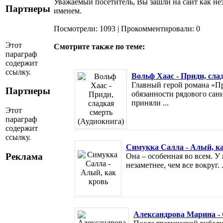
Уважаемый посетитель, Вы зашли на сайт как не
Партнеры
именем.
Посмотрели: 1093 | Прокомментировали: 0
Этот
Смотрите также по теме:
параграф
содержит
ссылку.
Вольф Хаас - Приди, сла
Главный герой романа «Пр
Партнеры
обязанности рядового сан
приняли ...
Этот
параграф
содержит
ссылку.
Симукка Салла - Алый, к
Реклама
Она – особенная во всем. У 
незаметнее, чем все вокруг. .
Александрова Марина -