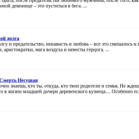
 брата, после предательства любимого мужчины, после того, ка
юной демонице – это пуститься в бега. ...
ой долга
олгу и предательство, ненависть и любовь – все это смешалось и
аристократки, мага воздуха и невесты герцога. ...
 Смерть Несущая
очно знаешь, кто ты, откуда, кто твои родители и семья. Не жде
о в жизни младшей дочери деревенского кузнеца… Особенно если