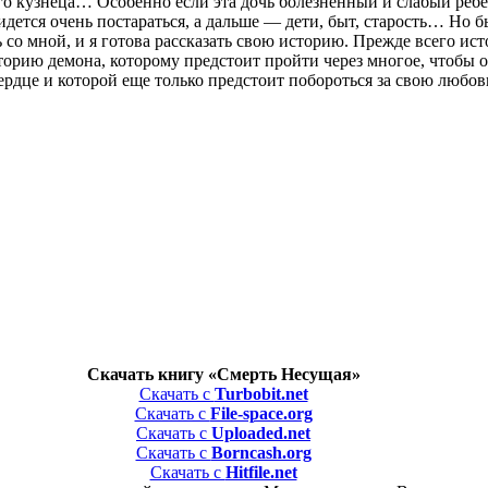
о кузнеца… Особенно если эта дочь болезненный и слабый ребен
дется очень постараться, а дальше — дети, быт, старость… Но быв
ь со мной, и я готова рассказать свою историю. Прежде всего ис
орию демона, которому предстоит пройти через многое, чтобы об
рдце и которой еще только предстоит побороться за свою любов
Скачать книгу «Смерть Несущая»
Скачать с
Turbobit.net
Скачать с
File-space.org
Скачать с
Uploaded.net
Скачать с
Borncash.org
Скачать с
Hitfile.net