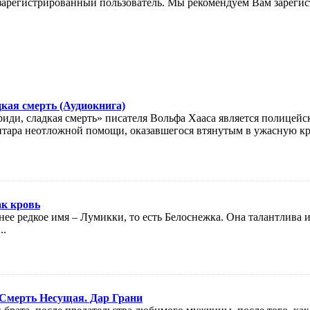
зарегистрированный пользователь. Мы рекомендуем Вам зарегис
дкая смерть (Аудиокнига)
иди, сладкая смерть» писателя Вольфа Хааса является полицейс
итара неотложной помощи, оказавшегося втянутым в ужасную к
ак кровь
нее редкое имя – Лумикки, то есть Белоснежка. Она талантлива и
..
 Смерть Несущая. Дар Грани