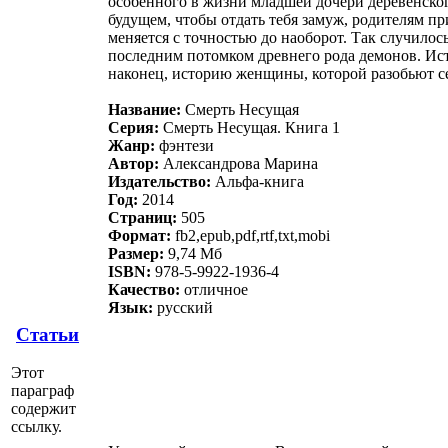
особенного в жизни младшей дочери деревенског
будущем, чтобы отдать тебя замуж, родителям при
меняется с точностью до наоборот. Так случилос
последним потомком древнего рода демонов. Ист
наконец, историю женщины, которой разобьют се
Название:
Смерть Несущая
Серия:
Смерть Несущая. Книга 1
Жанр:
фэнтези
Автор:
Александрова Марина
Издательство:
Альфа-книга
Год:
2014
Страниц:
505
Формат:
fb2,epub,pdf,rtf,txt,mobi
Размер:
9,74 Мб
ISBN:
978-5-9922-1936-4
Качество:
отличное
Язык:
русский
Статьи
Этот
параграф
содержит
ссылку.