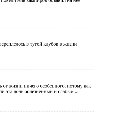
к повелитель вампиров объявил на нее
 переплелось в тугой клубок в жизни
шь от жизни ничего особенного, потому как
 эта дочь болезненный и слабый ...