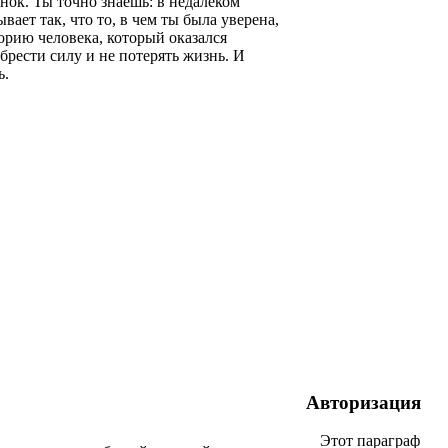
ок. Ты точно знаешь: в недалеком
ает так, что то, в чем ты была уверена,
торию человека, который оказался
рести силу и не потерять жизнь. И
ь.
Авторизация
Этот параграф