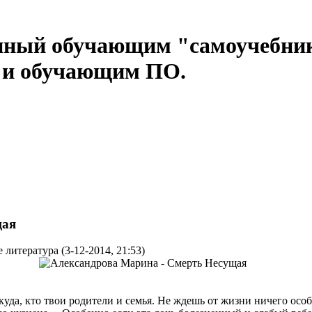
нный обучающим "самоучебни
м и обучающим ПО.
щая
литература (3-12-2014, 21:53)
ткуда, кто твои родители и семья. Не ждешь от жизни ничего осо