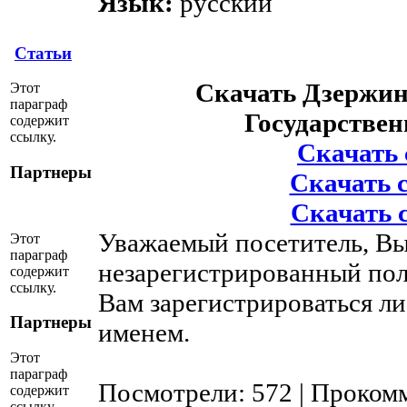
Язык:
русский
Статьи
Скачать Дзержин
Этот
параграф
Государствен
содержит
ссылку.
Скачать с
Партнеры
Скачать с 
Скачать с
Уважаемый посетитель, Вы
Этот
параграф
незарегистрированный пол
содержит
ссылку.
Вам зарегистрироваться ли
Партнеры
именем.
Этот
параграф
Посмотрели: 572 | Проком
содержит
ссылку.