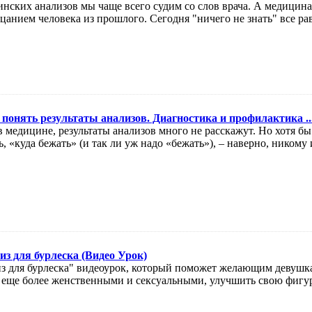
инских анализов мы чаще всего судим со слов врача. А медицина 
ицанием человека из прошлого. Сегодня "ничего не знать" все рав
понять результаты анализов. Диагностика и профилактика ..
в медицине, результаты анализов много не расскажут. Но хотя б
ть, «куда бежать» (и так ли уж надо «бежать»), – наверно, никому 
з для бурлеска (Видео Урок)
из для бурлеска" видеоурок, который поможет желающим девушк
 еще более женственными и сексуальными, улучшить свою фигуру и