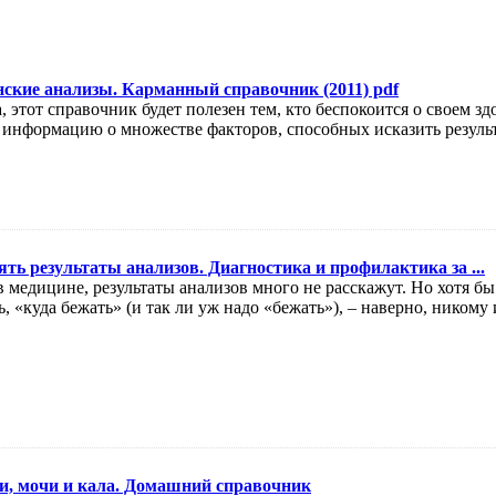
нские анализы. Карманный справочник (2011) pdf
, этот справочник будет полезен тем, кто беспокоится о своем з
т информацию о множестве факторов, способных исказить резул
ть результаты анализов. Диагностика и профилактика за ...
в медицине, результаты анализов много не расскажут. Но хотя б
ть, «куда бежать» (и так ли уж надо «бежать»), – наверно, никому 
и, мочи и кала. Домашний справочник