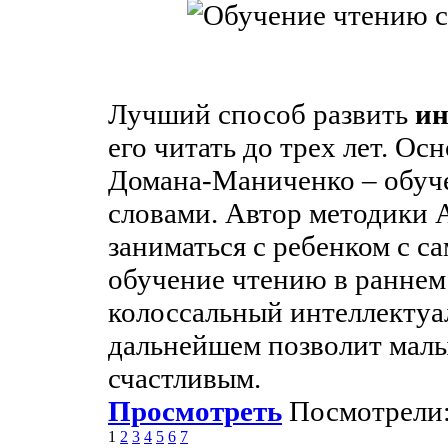
Лучший способ развить
ин
его читать до трех лет. О
Домана-Маниченко – обуч
словами. Автор методики А
заниматься с ребенком с с
обучение чтению в раннем
колоссальный интеллектуа
дальнейшем позволит мал
счастливым.
Просмотреть
Посмотрели:
1
2
3
4
5
6
7