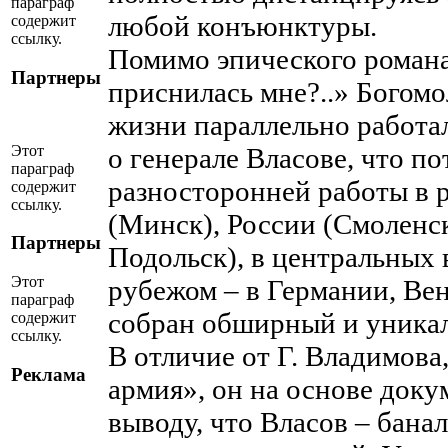
параграф
любой конъюнктуры.
содержит
ссылку.
Помимо эпического романа
Партнеры
приснилась мне?..» Богомо
жизни параллельно работа
Этот
о генерале Власове, что по
параграф
разносторонней работы в 
содержит
ссылку.
(Минск), России (Смоленск
Партнеры
Подольск), в центральных
Этот
рубежом – в Германии, Ве
параграф
собран обширный и уникал
содержит
ссылку.
В отличие от Г. Владимова,
Реклама
армия», он на основе доку
выводу, что Власов – бана