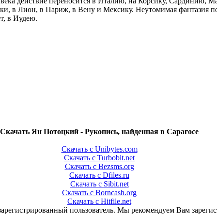
 века действие переносится в Италию, на Корсику, Сардинию, Ма
ки, в Лион, в Париж, в Вену и Мексику. Неутомимая фантазия п
т, в Иудею.
Скачать Ян Потоцкий - Рукопись, найденная в Сарагосе
Скачать с Unibytes.com
Скачать с Turbobit.net
Скачать с Bezsms.org
Скачать с Dfiles.ru
Скачать с Sibit.net
Скачать с Borncash.org
Скачать с Hitfile.net
зарегистрированный пользователь. Мы рекомендуем Вам зарегис