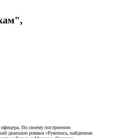
кам",
 офицера. По своему построению
ский диапазон романа «Рукопись, найденная