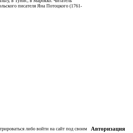
льту, в Тунис, в Марокко. Читатель
ольского писателя Яна Потоцкого (1761-
Авторизация
трироваться либо войти на сайт под своим