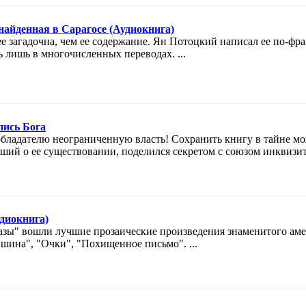
найденная в Сарагосе (Аудиокнига)
ее загадочна, чем ее содержание. Ян Потоцкий написал ее по-фр
ь лишь в многочисленных переводах. ...
пись Бога
 обладателю неограниченную власть! Сохранить книгу в тайне м
ший о ее существовании, поделился секретом с союзом инквизит
удиокнига)
азы" вошли лучшие прозаические произведения знаменитого амер
ишина", "Очки", "Похищенное письмо". ...