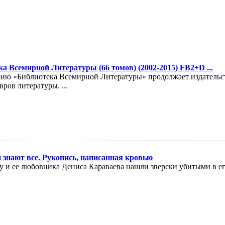
а Всемирной Литературы (66 томов) (2002-2015) FB2+D ...
рию «Библиотека Всемирной Литературы» продолжает издательс
ров литературы. ...
 знают все. Рукопись, написанная кровью
 и ее любовника Дениса Караваева нашли зверски убитыми в его 