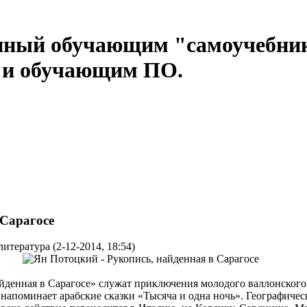
нный обучающим "самоучебни
м и обучающим ПО.
 Сарагосе
итература (2-12-2014, 18:54)
йденная в Сарагосе» служат приключения молодого валлонского
 напоминает арабские сказки «Тысяча и одна ночь». Географиче