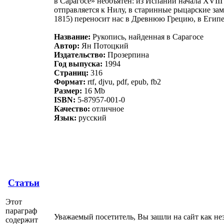
в Сарагосе» необъятен: из Испании начала XVIII
отправляется к Нилу, в старинные рыцарские зам
1815) переносит нас в Древнюю Грецию, в Египе
Название:
Рукопись, найденная в Сарагосе
Автор:
Ян Потоцкий
Издательство:
Прозерпина
Год выпуска:
1994
Страниц:
316
Формат:
rtf, djvu, pdf, epub, fb2
Размер:
16 Mb
ISBN:
5-87957-001-0
Качество:
отличное
Язык:
русский
Статьи
Этот
параграф
Уважаемый посетитель, Вы зашли на сайт как не
содержит