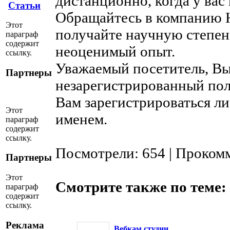
дистанционно, когда у вас
Статьи
Обращайтесь в компанию Н
Этот
получайте научную степен
параграф
содержит
неоценимый опыт.
ссылку.
Уважаемый посетитель, Вы
Партнеры
незарегистрированный пол
Вам зарегистрироваться ли
Этот
именем.
параграф
содержит
ссылку.
Посмотрели: 654 | Проком
Партнеры
Этот
Смотрите также по теме:
параграф
содержит
ссылку.
Реклама
Вебкам студии