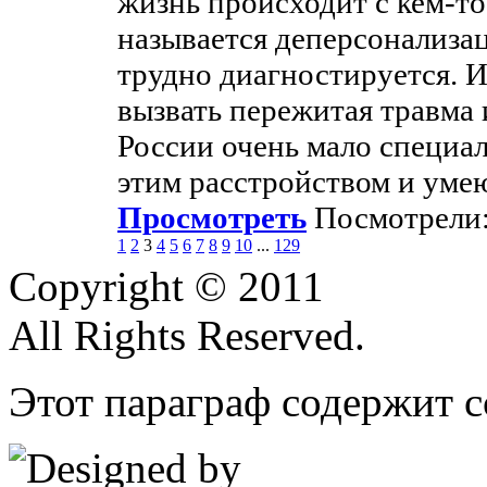
жизнь происходит с кем-то
называется деперсонализац
трудно диагностируется. И
вызвать пережитая травма 
России очень мало специал
этим расстройством и умею
Просмотреть
Посмотрели:
1
2
3
4
5
6
7
8
9
10
...
129
Copyright © 2011
All Rights Reserved.
Этот параграф содержит с